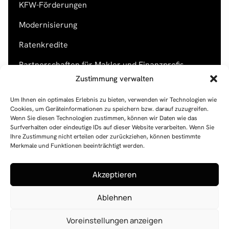
KFW-Förderungen
Modernisierung
Ratenkredite
Partnerschaften für Makler und Finanzprofis
Rechtliches
Zustimmung verwalten
Impressum
Um Ihnen ein optimales Erlebnis zu bieten, verwenden wir Technologien wie
Datenschutz
Cookies, um Geräteinformationen zu speichern bzw. darauf zuzugreifen.
KONTAKT
Wenn Sie diesen Technologien zustimmen, können wir Daten wie das
Surfverhalten oder eindeutige IDs auf dieser Website verarbeiten. Wenn Sie
UNSER BÜRO
Ihre Zustimmung nicht erteilen oder zurückziehen, können bestimmte
Feldstr. 130
Merkmale und Funktionen beeinträchtigt werden.
41239 Mönchengladbach
RUFEN SIE UNS AN
Akzeptieren
+49 2166 2656630
Ablehnen
ODER SCHREIBEN SIE UNS
info@maiorano-financial.de
Voreinstellungen anzeigen
© 2025 Alle Rechte vorbehalten.