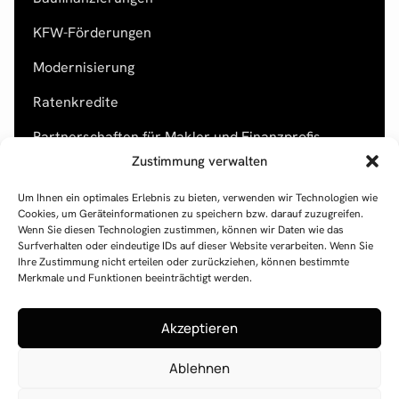
KFW-Förderungen
Modernisierung
Ratenkredite
Partnerschaften für Makler und Finanzprofis
Rechtliches
Zustimmung verwalten
Impressum
Um Ihnen ein optimales Erlebnis zu bieten, verwenden wir Technologien wie
Datenschutz
Cookies, um Geräteinformationen zu speichern bzw. darauf zuzugreifen.
KONTAKT
Wenn Sie diesen Technologien zustimmen, können wir Daten wie das
Surfverhalten oder eindeutige IDs auf dieser Website verarbeiten. Wenn Sie
UNSER BÜRO
Ihre Zustimmung nicht erteilen oder zurückziehen, können bestimmte
Feldstr. 130
Merkmale und Funktionen beeinträchtigt werden.
41239 Mönchengladbach
RUFEN SIE UNS AN
Akzeptieren
+49 2166 2656630
Ablehnen
ODER SCHREIBEN SIE UNS
info@maiorano-financial.de