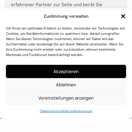
erfahrener Partner zur Seite und berät Sie
umfassend zu allen Aspekten der Baufinanzierung
Zustimmung verwalten
und des Bausparens. Lassen Sie uns gemeinsam
Ihre Träume von den eigenen vier Wänden
Um Ihnen ein optimales Erlebnis zu bieten, verwenden wir Technologien wie
verwirklichen!
Cookies, um Geräteinformationen zu speichern bzw. darauf zuzugreifen.
Wenn Sie diesen Technologien zustimmen, können wir Daten wie das
Surfverhalten oder eindeutige IDs auf dieser Website verarbeiten. Wenn Sie
Ihre Zustimmung nicht erteilen oder zurückziehen, können bestimmte
Merkmale und Funktionen beeinträchtigt werden.
Akzeptieren
Ablehnen
Voreinstellungen anzeigen
Datenschutzerklärung
Impressum