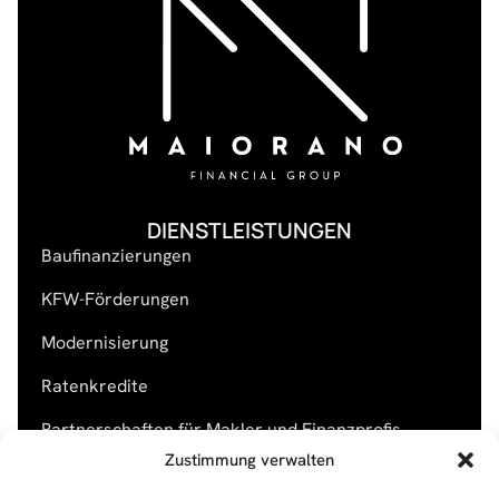
DIENSTLEISTUNGEN
Baufinanzierungen
KFW-Förderungen
Modernisierung
Ratenkredite
Partnerschaften für Makler und Finanzprofis
Rechtliches
Zustimmung verwalten
Impressum